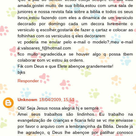
amada,gostei muito de sua bíblia,estou com uma sala de
juniores e nossa revista fala sobre a biblia e todos os seus
livros,estou fazendo com eles a dinamica de um versiculo
decorado por domingo cada um decora livremente o
versiculo q escolher,gostaria de fazer o cartaz e colocar as
folhinhas com os versiculos q eles decorarem
vc poderia me enviar pelo e-mail o modelo?,meu e-mail
é:valsoares_f@hotmail.com
fico muito agradecida,e se houver algo q possa tbem
colaborar com vc estou ás ordens.
Fik com Deus e que Elete abençoe grandemente!
bjks
Responder
Unknown
18/04/2009, 15:51
Olá! Seja Jesus nossa alegria hj e sempre.
Amei seus trabalhos são lindinhos. Eu trabalho na
evangelização de crianças e ficaria feliz se vc me enviasse
por favor o arquivo com a lembrançinha da Biblia. Desde já
lhe agradeço, q Deus lhe abençoe por patilhar conosco