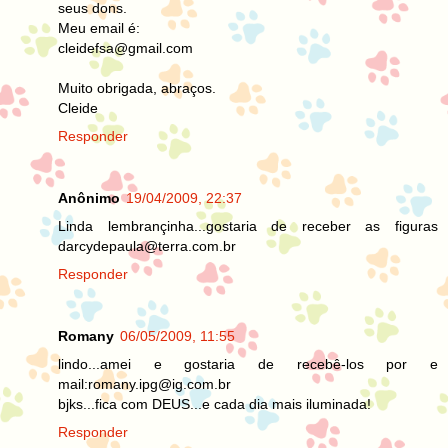
seus dons.
Meu email é:
cleidefsa@gmail.com
Muito obrigada, abraços.
Cleide
Responder
Anônimo
19/04/2009, 22:37
Linda lembrançinha...gostaria de receber as figuras
darcydepaula@terra.com.br
Responder
Romany
06/05/2009, 11:55
lindo...amei e gostaria de recebê-los por e
mail:romany.ipg@ig.com.br
bjks...fica com DEUS...e cada dia mais iluminada!
Responder